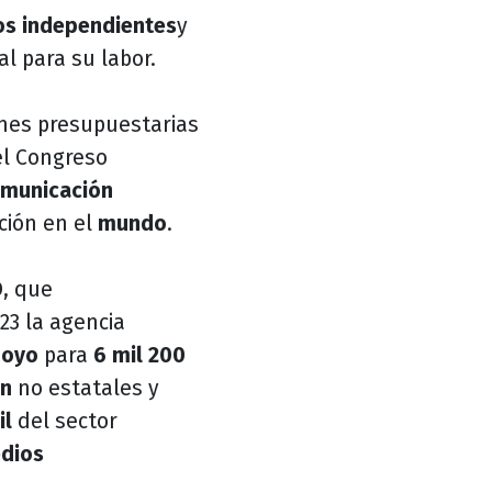
s independientes
y
al para su labor.
ones presupuestarias
l Congreso
omunicación
ación en el
mundo
.
D
, que
23 la agencia
poyo
para
6 mil 200
ón
no estatales y
il
del sector
dios