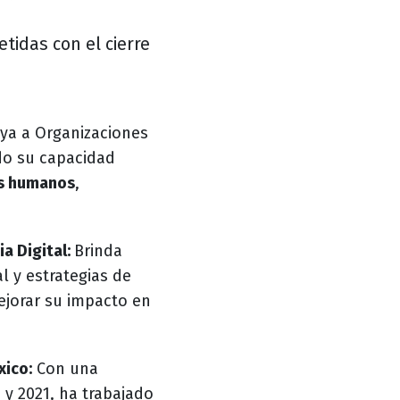
idas con el cierre
a a Organizaciones
do su capacidad
s humanos
,
a Digital:
Brinda
l y estrategias de
ejorar su impacto en
xico:
Con una
 y 2021, ha trabajado