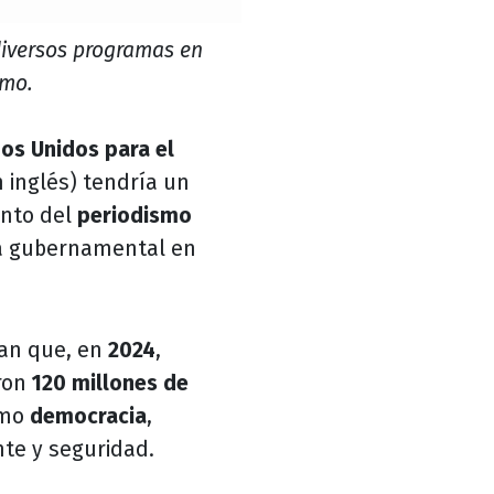
diversos programas en
smo.
os Unidos para el
n inglés) tendría un
ento del
periodismo
cia gubernamental en
an que, en
2024
,
ron
120 millones de
omo
democracia
,
nte y seguridad.