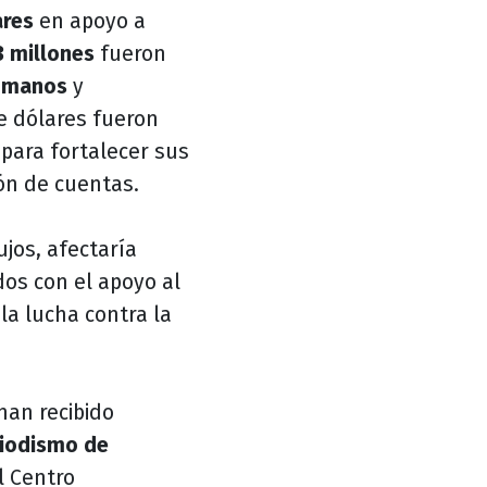
ares
en apoyo a
3 millones
fueron
umanos
y
e dólares fueron
l
para fortalecer sus
ión de cuentas.
ujos, afectaría
os con el apoyo al
 la lucha contra la
han recibido
iodismo de
l Centro