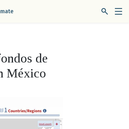
úmate
fondos de
en México