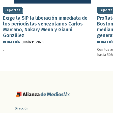
Reportes
Reporte
Exige la SIP la liberación inmediata de
ProRat
los periodistas venezolanos Carlos
Boston
Marcano, Nakary Mena y Gianni
median
González
genera
REDACCIÓN
·
Junio 11, 2025
REDACCIÓ
.
Con los a
hasta 50%
Dirección