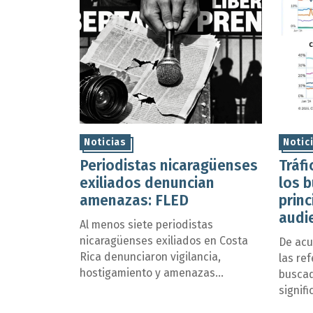
Noticias
Notic
Periodistas nicaragüenses
Tráfi
exiliados denuncian
los 
amenazas: FLED
princ
audi
Al menos siete periodistas
Char
nicaragüenses exiliados en Costa
De acu
Rica denunciaron vigilancia,
las re
hostigamiento y amenazas
buscad
atribuidas a operadores del
signifi
régimen de Daniel Ortega y Rosario
los pr