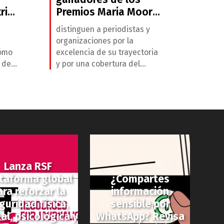
ria
Premios Maria Moors
Cabot 2026 por su
distinguen a periodistas y
cobertura de las
organizaciones por la
Américas
cómo
excelencia de su trayectoria
n de
y por una cobertura del
idos,
hemisferio occidental que
e
contribuya al entendimiento
ía
interamericano.
Lanza RSF
taforma global
¿Compartes
ara reforzar la
información
guridad física,
sensible por
tal, psicológica y
WhatsApp? Revisa