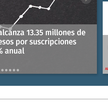
Next
e invita a medios del
de networking e
e Sessions Monterrey
A