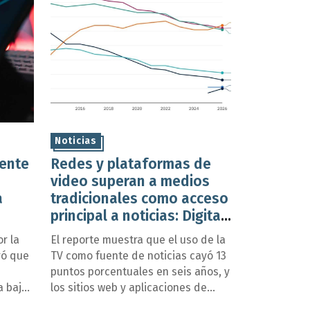
Noticias
ente
Redes y plataformas de
video superan a medios
a
tradicionales como acceso
principal a noticias: Digital
rme
News Report 2026
r la
El reporte muestra que el uso de la
ró que
TV como fuente de noticias cayó 13
e
puntos porcentuales en seis años, y
a baja
los sitios web y aplicaciones de
miento
medios en 12 puntos. En contraste,