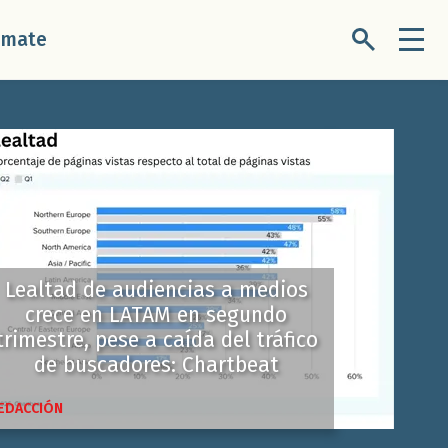
úmate
Lealtad de audiencias a medios
crece en LATAM en segundo
trimestre, pese a caída del tráfico
de buscadores: Chartbeat
EDACCIÓN