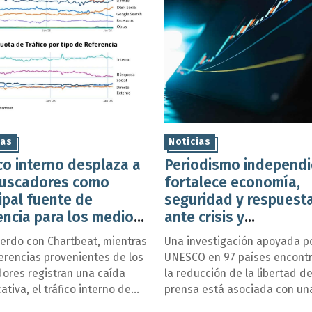
ias
Noticias
co interno desplaza a
Periodismo independi
buscadores como
fortalece economía,
ipal fuente de
seguridad y respuest
encia para los medios:
ante crisis y
tbeat
desinformación: info
erdo con Chartbeat, mientras
Una investigación apoyada po
de UNESCO
ferencias provenientes de los
UNESCO en 97 países encont
ores registran una caída
la reducción de la libertad d
cativa, el tráfico interno de
prensa está asociada con un
opios sitios se consolidó como
de entre 1% y 2% en el creci