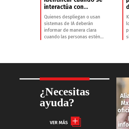
interactúa con
d
contenido generado
Quienes despliegan o usan
K
por IA
sistemas de IA deberán
l
informar de manera clara
p
cuando las personas estén
s
expuestas a sistemas de
a
reconocimiento de
c
emociones o categorización
m
biométrica, deepfakes y
i
textos generados o
s
manipulados con IA sobre
t
asuntos de interés público
¿Necesitas
sin revisión humana.
Ali
ayuda?
Mx
ofi
VER MÁS
inf