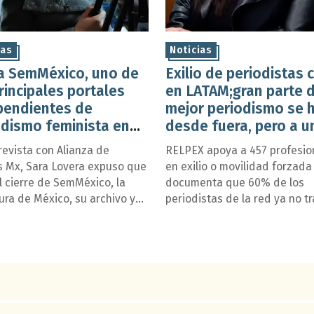
ias
Noticias
ra SemMéxico, uno de
Exilio de periodistas 
rincipales portales
en LATAM;gran parte d
pendientes de
mejor periodismo se 
odismo feminista en
desde fuera, pero a u
co
alto costo”: RELPEX
revista con Alianza de
RELPEX apoya a 457 profesio
 Mx, Sara Lovera expuso que
en exilio o movilidad forzada
l cierre de SemMéxico, la
documenta que 60% de los
ura de México, su archivo y
periodistas de la red ya no t
incipales líneas informativas
en periodismo por barreras l
egrarán a SEMlac, el Servicio
o falta de empleo. Un inform
icias de la Mujer de
RSF indica que los países de 
américa y el Caribe.
que los periodistas se exilian
duplicó en cinco años.