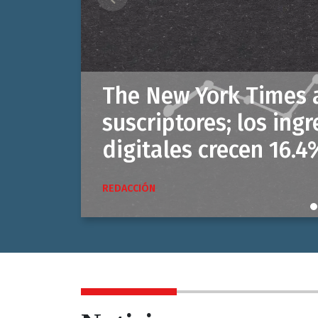
Previous
Google News Initiativ
norte a una jornada 
innovación en el Liv
REDACCIÓN