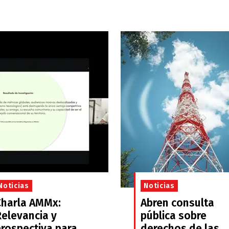
Noticias
Noticias
Charla AMMx:
Abren consulta
Relevancia y
pública sobre
prospectiva para
derechos de las