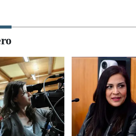
ncipal fuente de audiencia
real del Producto Interno Br
os medios.
(PIB), un impacto que ademá
tarda años en revertirse.
ero