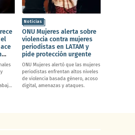
Noticias
crece
ONU Mujeres alerta sobre
el
violencia contra mujeres
hace
periodistas en LATAM y
n
pide protección urgente
nales
ONU Mujeres alertó que las mujeres
 y
periodistas enfrentan altos niveles
de violencia basada género, acoso
rabajan
digital, amenazas y ataques.
egales
e de
los
 se