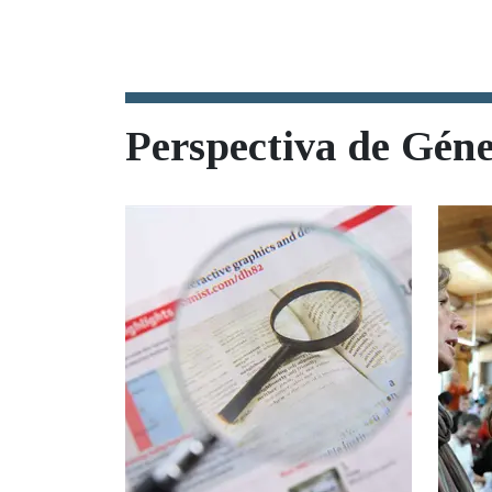
Murillo.
la pri
para l
Perspectiva de Gén