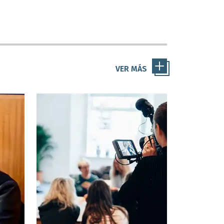
uto
las plataformas audiovisuales
s
mantienen un crecimiento
sostenido con 54% de las
preferencias.
VER MÁS