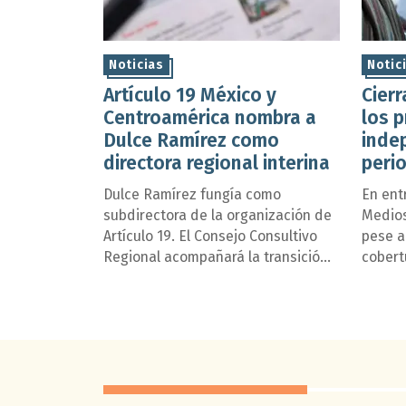
Noticias
Notic
Artículo 19 México y
Cier
Centroamérica nombra a
los p
Dulce Ramírez como
inde
directora regional interina
peri
Méxi
Dulce Ramírez fungía como
En ent
subdirectora de la organización de
Medios
Artículo 19. El Consejo Consultivo
pese a
Regional acompañará la transición y
cobert
se encargará de conducir el
sus pr
procedimiento para designar a la
se int
nueva persona titular de la
de Not
Dirección Regional.
Latino