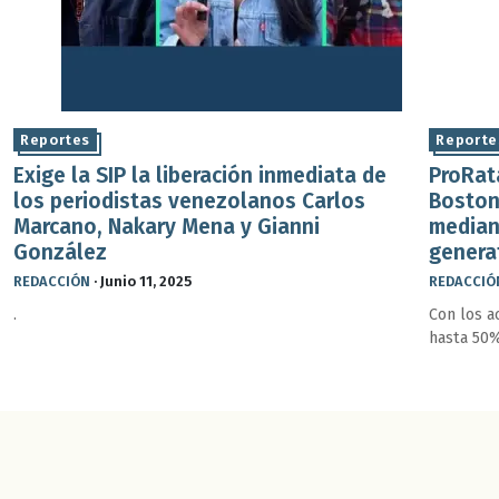
Reportes
Reporte
Exige la SIP la liberación inmediata de
ProRat
los periodistas venezolanos Carlos
Boston
Marcano, Nakary Mena y Gianni
median
González
genera
REDACCIÓN
·
Junio 11, 2025
REDACCIÓ
.
Con los a
hasta 50%