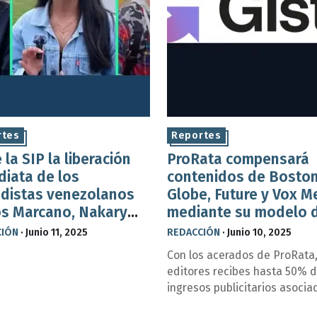
rtes
Reportes
 la SIP la liberación
ProRata compensará
diata de los
contenidos de Bosto
odistas venezolanos
Globe, Future y Vox M
os Marcano, Nakary
mediante su modelo 
 y Gianni González
licencias de IA genera
CIÓN
·
Junio 11, 2025
REDACCIÓN
·
Junio 10, 2025
Con los acerados de ProRata,
editores recibes hasta 50% d
ingresos publicitarios asocia