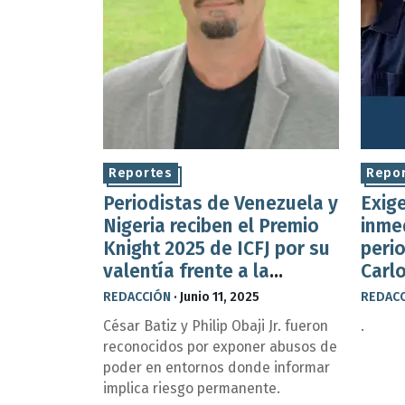
Reportes
Repo
Periodistas de Venezuela y
Exige
Nigeria reciben el Premio
inme
Knight 2025 de ICFJ por su
peri
valentía frente a la
Carl
censura y violencia
Mena
REDACCIÓN
·
Junio 11, 2025
REDAC
César Batiz y Philip Obaji Jr. fueron
.
reconocidos por exponer abusos de
poder en entornos donde informar
implica riesgo permanente.