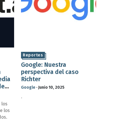
Reportes
Google: Nuestra
n
perspectiva del caso
edia
Richter
de
Google
·
Junio 10, 2025
tiva
.
 los
e los
dos.