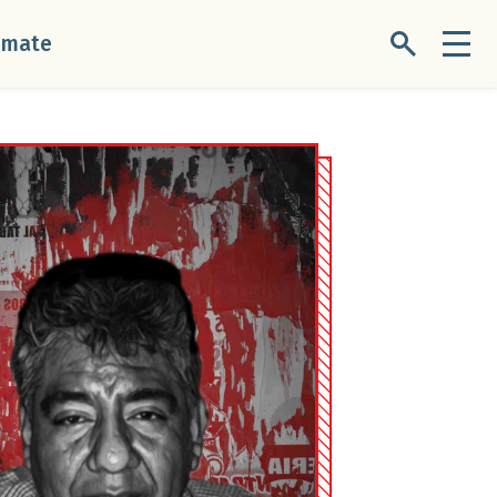
úmate