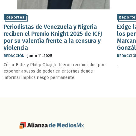
Reportes
Reporte
Periodistas de Venezuela y Nigeria
Exige l
reciben el Premio Knight 2025 de ICFJ
los pe
por su valentía frente a la censura y
Marcan
violencia
Gonzá
REDACCIÓN
·
Junio 11, 2025
REDACCIÓ
César Batiz y Philip Obaji Jr. fueron reconocidos por
.
exponer abusos de poder en entornos donde
informar implica riesgo permanente.