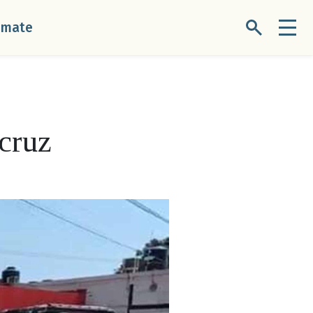
úmate
acruz