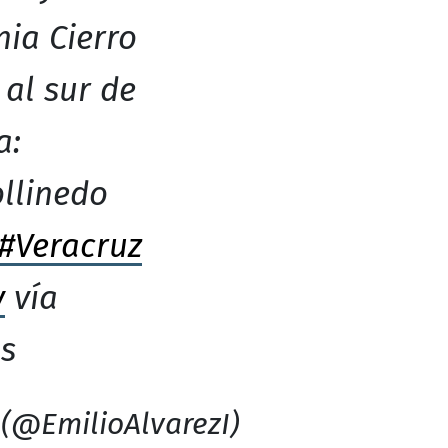
nia Cierro
 al sur de
a:
llinedo
#Veracruz
v
vía
s
 (@EmilioAlvarezI)