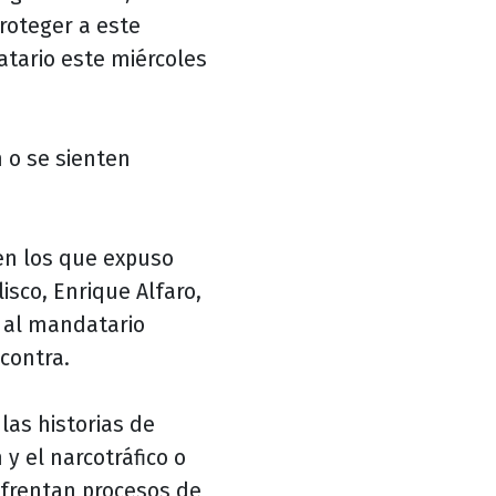
roteger a este
datario este miércoles
 o se sienten
 en los que expuso
isco, Enrique Alfaro,
ó al mandatario
contra.
las historias de
y el narcotráfico o
frentan procesos de