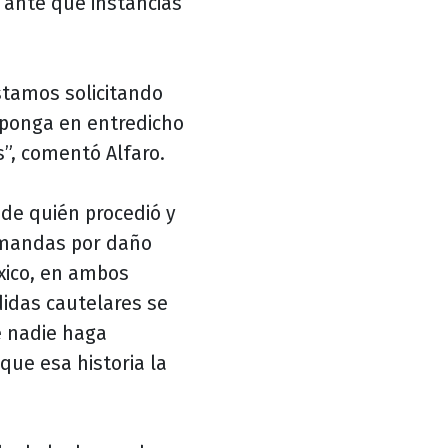
ante qué instancias
tamos solicitando
 ponga en entredicho
”, comentó Alfaro.
de quién procedió y
emandas por daño
éxico, en ambos
idas cautelares se
e nadie haga
ue esa historia la