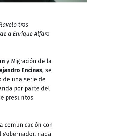
Ravelo tras
de a Enrique Alfaro
ón
y Migración de la
ejandro Encinas
, se
o de una serie de
anda por parte del
de presuntos
ca comunicación con
el gobernador, nada