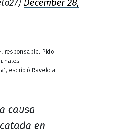
elo27)
December 28,
l responsable. Pido
bunales
a”, escribió Ravelo a
na causa
acatada en