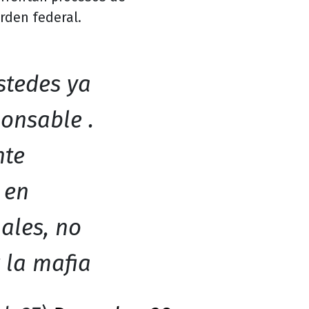
orden federal.
stedes ya
ponsable .
nte
 en
ales, no
 la mafia