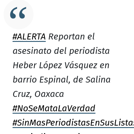
#ALERTA
Reportan el
asesinato del periodista
Heber López Vásquez en
barrio Espinal, de Salina
Cruz, Oaxaca
#NoSeMataLaVerdad
#SinMasPeriodistasEnSusLista