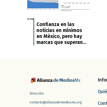
Confianza en las
noticias en mínimos
en México, pero hay
marcas que superan
credibilidad
promedio: Digital
News Report
Info
Qui
Dirección
contacto@alianzademediosmx.org
Con