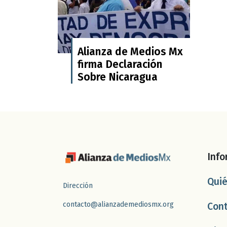
Alianza de Medios Mx
firma Declaración
Sobre Nicaragua
Info
Qui
Dirección
contacto@alianzademediosmx.org
Con