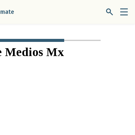
úmate
De Medios Mx