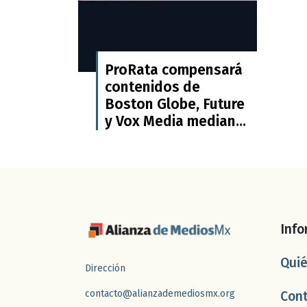
ProRata compensará
contenidos de
Boston Globe, Future
y Vox Media mediante
su modelo de
licencias de IA
generativa
Info
Qui
Dirección
contacto@alianzademediosmx.org
Con