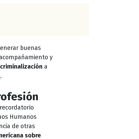
generar buenas
 acompañamiento y
criminalización
a
a
.
rofesión
 recordatorio
echos Humanos
encia de otras
mericana sobre