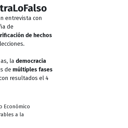
traLoFalso
en entrevista con
ña de
rificación de hechos
lecciones.
as, la
democracia
es de
múltiples fases
 con resultados el 4
ro Económico
rables a la