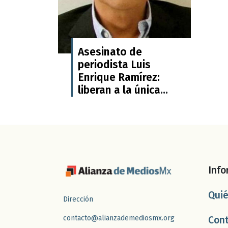
Asesinato de
periodista Luis
Enrique Ramírez:
liberan a la única
detenida por el caso
Info
Qui
Dirección
contacto@alianzademediosmx.org
Con