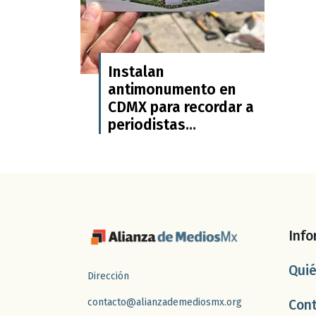
Instalan
antimonumento en
CDMX para recordar a
periodistas
asesinados y
desaparecidos en
México
Info
Qui
Dirección
contacto@alianzademediosmx.org
Con