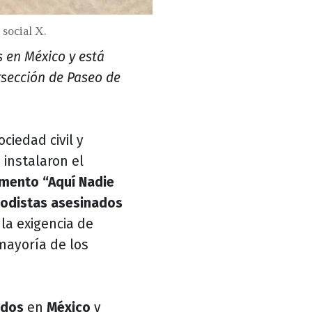
 social X.
 en México y está
rsección de Paseo de
ciedad civil y
n
instalaron el
mento
“Aquí Nadie
iodistas asesinados
la exigencia de
mayoría de los
ados
en
México
y