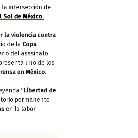
 la intersección de
l Sol de
México
.
ar la violencia contra
cio de la
Copa
ario del asesinato
presenta uno de los
prensa en México.
leyenda
“Libertad de
torio permanente
as
en la labor