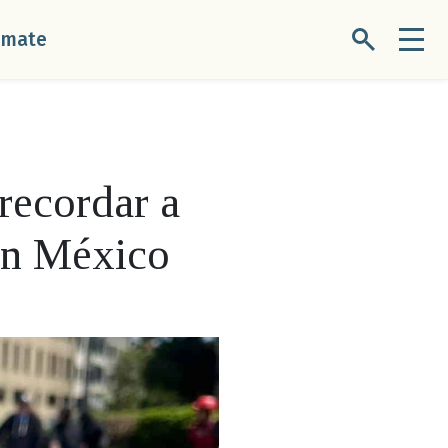
úmate
recordar a
en México