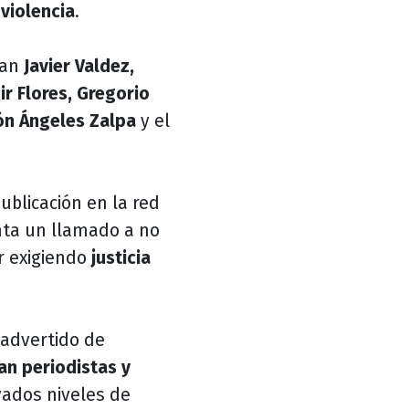
a
violencia
.
ran
Javier Valdez,
r Flores, Gregorio
ón Ángeles Zalpa
y el
ublicación en la red
ta un llamado a no
r exigiendo
justicia
 advertido de
an periodistas y
vados niveles de