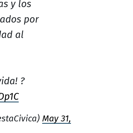
as y los
ados por
dad al
ida! ?
aDp1C
staCivica)
May 31,