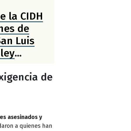
de la CIDH
nes de
an Luis
 ley
xigencia de
es asesinados y
daron a quienes han