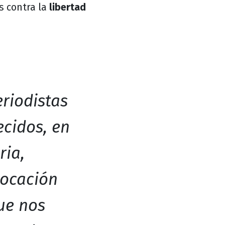
s contra la
libertad
eriodistas
cidos, en
ria,
locación
ue nos