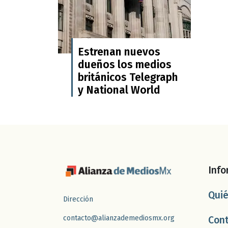
Estrenan nuevos
dueños los medios
británicos Telegraph
y National World
Info
Qui
Dirección
contacto@alianzademediosmx.org
Con