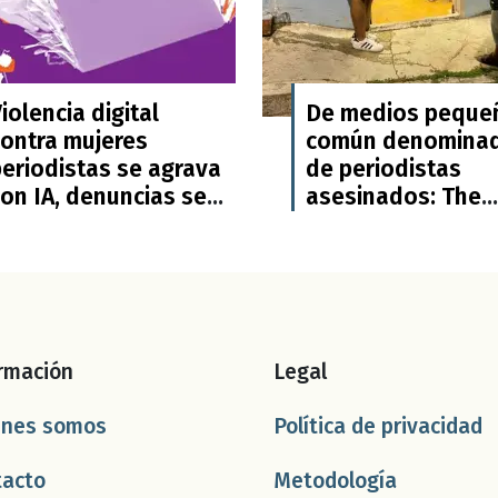
iolencia digital
De medios peque
contra mujeres
común denomina
periodistas se agrava
de periodistas
on IA, denuncias se
asesinados: The
uplican a 22%, y
Washington Post
45% se autocensura:
ONU
rmación
Legal
énes somos
Política de privacidad
tacto
Metodología