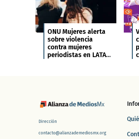
ONU Mujeres alerta
V
sobre violencia
contra mujeres
periodistas en LATAM
c
y pide protección
d
urgente
Info
Qui
Dirección
contacto@alianzademediosmx.org
Con