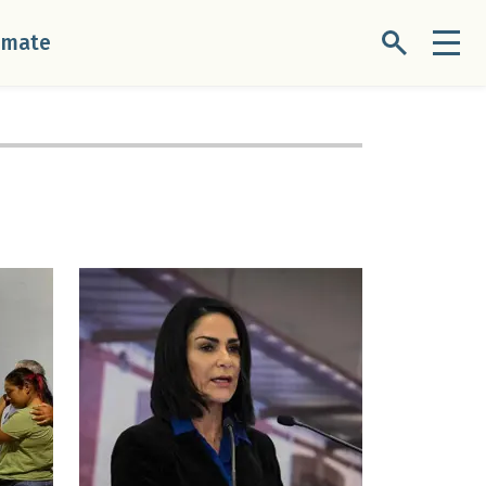
úmate