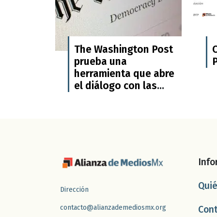
The Washington Post
prueba una
herramienta que abre
el diálogo con las
fuentes
Info
Qui
Dirección
contacto@alianzademediosmx.org
Con