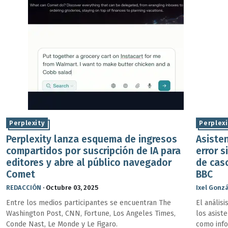
Perplexity
Perplexi
Perplexity lanza esquema de ingresos
Asisten
compartidos por suscripción de IA para
error s
editores y abre al público navegador
de cas
Comet
BBC
REDACCIÓN
·
Octubre 03, 2025
Ixel Gonz
Entre los medios participantes se encuentran The
El anális
Washington Post, CNN, Fortune, Los Angeles Times,
los asist
Conde Nast, Le Monde y Le Figaro.
como info