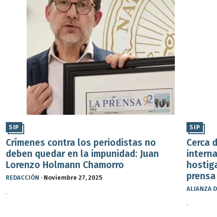
SIP
SIP
Crímenes contra los periodistas no
Cerca 
deben quedar en la impunidad: Juan
intern
Lorenzo Holmann Chamorro
hostig
prensa
REDACCIÓN
·
Noviembre 27, 2025
ALIANZA D
.
.