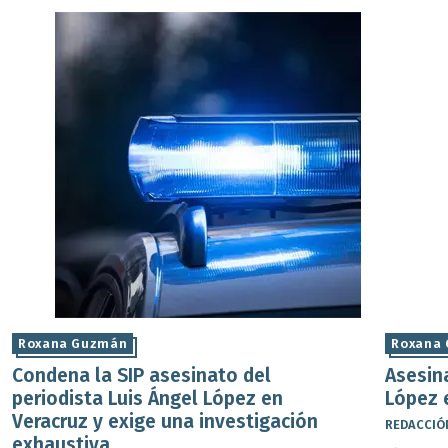
Roxana Guzmán
Roxana
Condena la SIP asesinato del
Asesina
periodista Luis Ángel López en
López 
Veracruz y exige una investigación
REDACCIÓ
exhaustiva