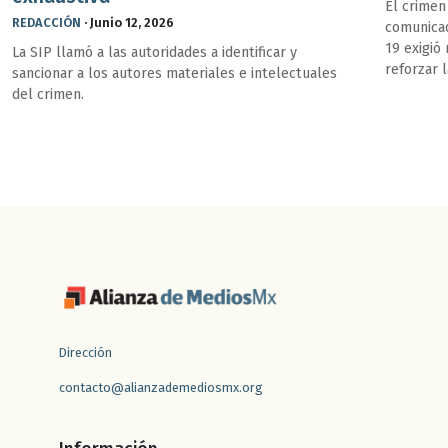
El crimen
REDACCIÓN
·
Junio 12, 2026
comunicad
19 exigió
La SIP llamó a las autoridades a identificar y
reforzar 
sancionar a los autores materiales e intelectuales
y federale
del crimen.
Dirección
contacto@alianzademediosmx.org