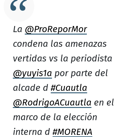
La
@ProReporMor
condena las amenazas
vertidas vs la periodista
@yuyis1a
por parte del
alcade d
#Cuautla
@RodrigoACuautla
en el
marco de la elección
interna d
#MORENA