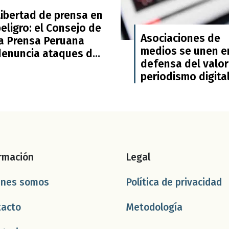
Libertad de prensa en
eligro: el Consejo de
Asociaciones de
la Prensa Peruana
medios se unen e
denuncia ataques del
defensa del valor
obierno y el
periodismo digita
Congreso
rmación
Legal
énes somos
Política de privacidad
tacto
Metodología