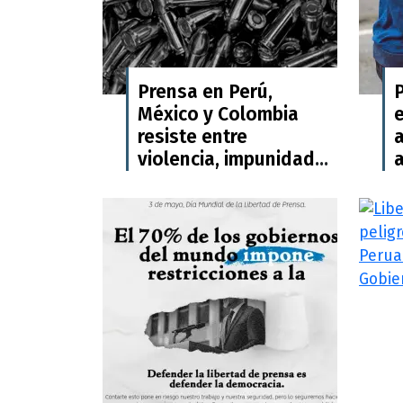
Prensa en Perú,
México y Colombia
resiste entre
violencia, impunidad
y expansión del
e
crimen organizado:
reunión SIP