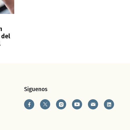
n
 del
l
Siguenos