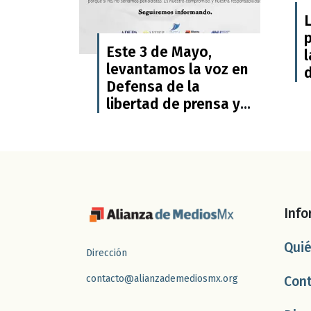
p
Este 3 de Mayo,
levantamos la voz en
Defensa de la
G
libertad de prensa y
de la Democracia
Info
Qui
Dirección
contacto@alianzademediosmx.org
Con