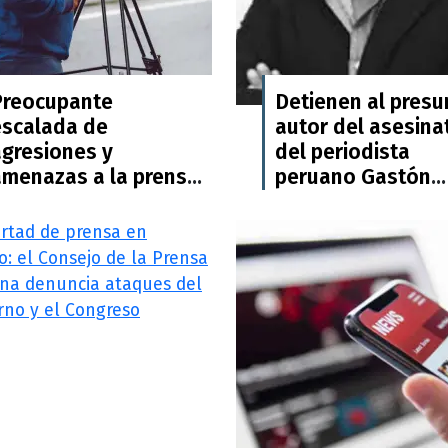
Preocupante
Detienen al presu
escalada de
autor del asesina
agresiones y
del periodista
amenazas a la prensa
peruano Gastón
n Perú, en
Medina
septiembre más de 20
periodistas
agredidos: CPP