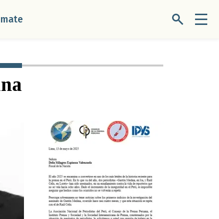
úmate
ana