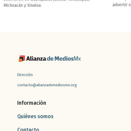
advertir 
Michoacán y Sinaloa.
libertad 
derechos
Dirección
contacto@alianzademediosmx.org
Información
Quiénes somos
Contacto