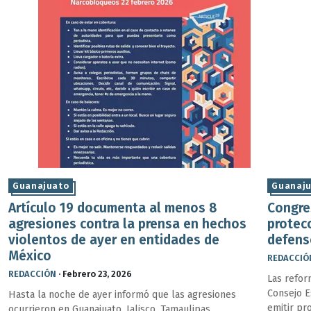
Guanajuato
Guanaj
Artículo 19 documenta al menos 8
Congre
agresiones contra la prensa en hechos
protecc
violentos de ayer en entidades de
defens
México
REDACCIÓ
REDACCIÓN
·
Febrero 23, 2026
Las refor
Consejo E
Hasta la noche de ayer informó que las agresiones
emitir pr
ocurrieron en Guanajuato, Jalisco, Tamaulipas,