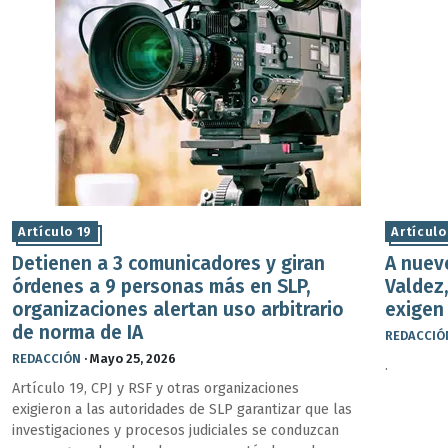
Artículo 19
Artículo
Detienen a 3 comunicadores y giran
A nuev
órdenes a 9 personas más en SLP,
Valdez,
organizaciones alertan uso arbitrario
exigen 
de norma de IA
REDACCIÓ
REDACCIÓN
·
Mayo 25, 2026
.
Artículo 19, CPJ y RSF y otras organizaciones
exigieron a las autoridades de SLP garantizar que las
investigaciones y procesos judiciales se conduzcan