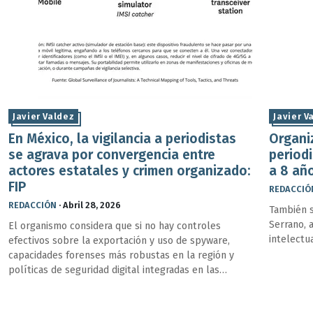
Javier Valdez
Javier V
En México, la vigilancia a periodistas
Organi
se agrava por convergencia entre
periodi
actores estatales y crimen organizado:
a 8 añ
FIP
REDACCIÓ
REDACCIÓN
·
Abril 28, 2026
También s
Serrano, a
El organismo considera que si no hay controles
intelectu
efectivos sobre la exportación y uso de spyware,
capacidades forenses más robustas en la región y
políticas de seguridad digital integradas en las
redacciones, la capacidad del periodismo para
investigar al poder seguirá deteriorándose.