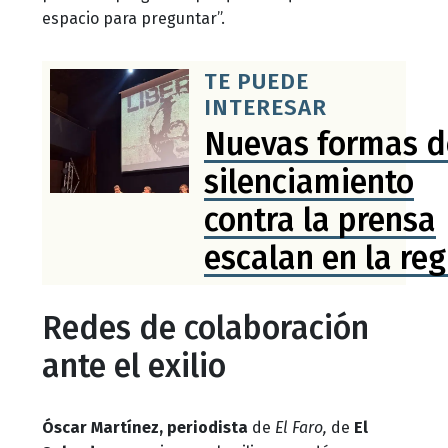
espacio para preguntar”.
TE PUEDE
INTERESAR
Nuevas formas d
silenciamiento
contra la prensa
escalan en la reg
México, punto crí
Redes de colaboración
de
ante el exilio
convergencia:Art
19
Óscar Martínez, periodista
de
El Faro,
de
El