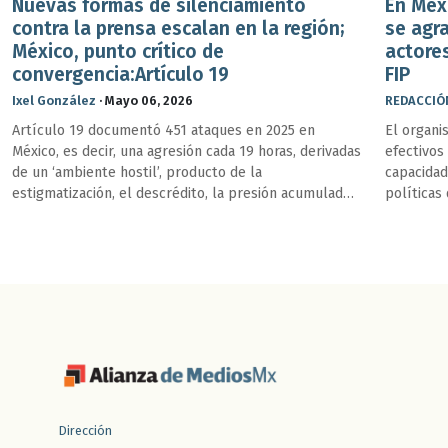
Nuevas formas de silenciamiento
En Méxi
contra la prensa escalan en la región;
se agr
México, punto crítico de
actore
convergencia:Artículo 19
FIP
Ixel González
·
Mayo 06, 2026
REDACCIÓ
Artículo 19 documentó 451 ataques en 2025 en
El organi
México, es decir, una agresión cada 19 horas, derivadas
efectivos
de un ‘ambiente hostil’, producto de la
capacidad
estigmatización, el descrédito, la presión acumulada,
políticas
el aislamiento y el exilio; el abuso del poder público
redaccion
y la violencia física.
investiga
Dirección