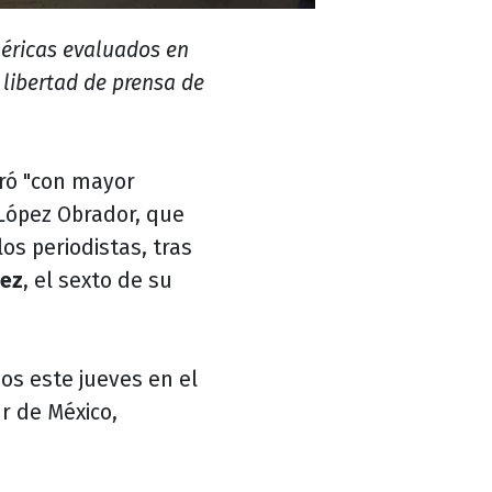
méricas evaluados en
 libertad de prensa de
eró "con mayor
 López Obrador, que
los periodistas, tras
uez
, el sexto de su
os este jueves en el
r de México,