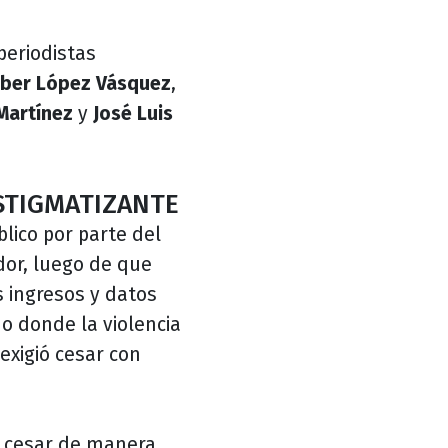
periodistas
ber López Vásquez
,
Martínez
y
José Luis
ESTIGMATIZANTE
blico por parte del
dor, luego de que
 ingresos y datos
o donde la violencia
exigió cesar con
r cesar de manera