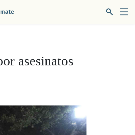
úmate
or asesinatos