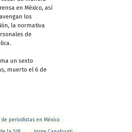
rensa en México, así
avengan los
ión, la normativa
ersonales de
lica.
uma un sexto
as, muerto el 6 de
 de periodistas en México
de la SIP
Jorge Canahuati