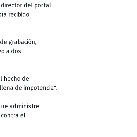
director del portal
ía recibido
de grabación,
vo a dos
 el hecho de
llena de impotencia".
que administre
 contra el