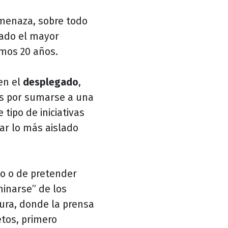
amenaza, sobre todo
dado el mayor
imos 20 años.
en el
desplegado
,
s por sumarse a una
tipo de iniciativas
tar lo más aislado
io o de pretender
inarse” de los
tura, donde la prensa
etos, primero