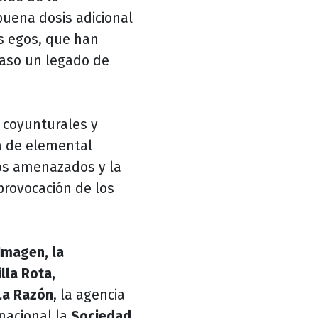
buena dosis adicional
s egos, que han
paso un legado de
s coyunturales y
a de elemental
los amenazados y la
 provocación de los
 Imagen, la
lla Rota,
 La Razón
, la agencia
rnacional la
Sociedad