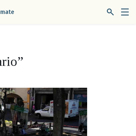
úmate
ario”