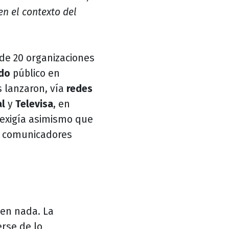
en el contexto del
de 20 organizaciones
do
público en
 lanzaron, vía
redes
al
y
Televisa
, en
 exigía asimismo que
os comunicadores
 en nada. La
rse de lo