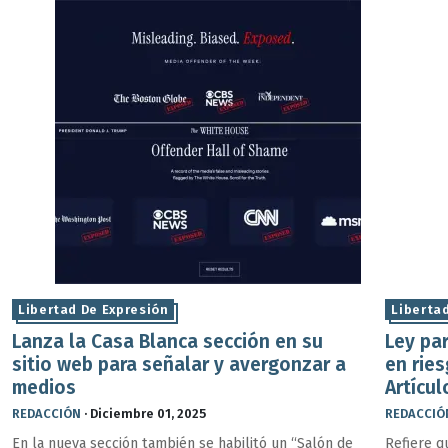
Libertad De Expresión
Liberta
Lanza la Casa Blanca sección en su
Ley par
sitio web para señalar y avergonzar a
en ries
medios
Artícul
REDACCIÓN
·
Diciembre 01, 2025
REDACCIÓ
En la nueva sección también se habilitó un “Salón de
Refiere q