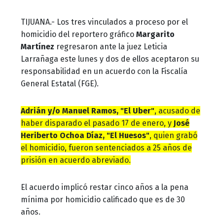
TIJUANA.- Los tres vinculados a proceso por el
homicidio del reportero gráfico
Margarito
Martínez
regresaron ante la juez Leticia
Larrañaga este lunes y dos de ellos aceptaron su
responsabilidad en un acuerdo con la Fiscalía
General Estatal (FGE).
Adrián y/o Manuel Ramos, "El Uber"
, acusado de
haber disparado el pasado 17 de enero, y
José
Heriberto Ochoa Díaz, "El Huesos"
, quien grabó
el homicidio, fueron sentenciados a 25 años de
prisión en acuerdo abreviado.
El acuerdo implicó restar cinco años a la pena
mínima por homicidio calificado que es de 30
años.