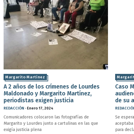
Margarito Martínez
Margari
A 2 años de los crímenes de Lourdes
Caso M
Maldonado y Margarito Martínez,
audien
periodistas exigen justicia
de su 
REDACCIÓN
·
Enero 17, 2024
REDACCIÓ
Comunicadores colocaron las fotografías de
Se espera
Margarito y Lourdes junto a cartulinas en las que
aceptaba o
exigía justicia plena
para decl