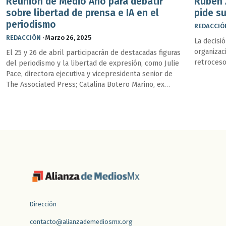
Reunión de Medio Año para debatir
Rubén 
sobre libertad de prensa e IA en el
pide su
periodismo
REDACCIÓ
REDACCIÓN
·
Marzo 26, 2025
La decisió
organizac
El 25 y 26 de abril participacrán de destacadas figuras
retroceso
del periodismo y la libertad de expresión, como Julie
Pace, directora ejecutiva y vicepresidenta senior de
The Associated Press; Catalina Botero Marino, ex
relatora para la Libertad de Expresión de la CIDH.
Dirección
contacto@alianzademediosmx.org