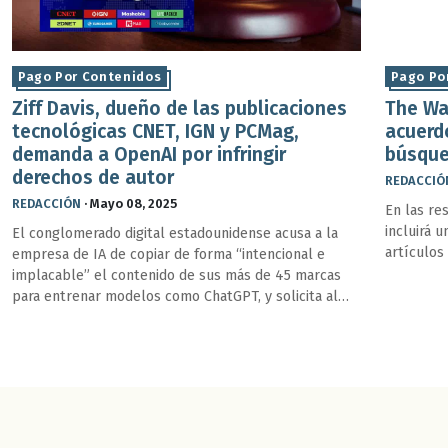
Pago Por Contenidos
Pago Po
Ziff Davis, dueño de las publicaciones
The Wa
tecnológicas CNET, IGN y PCMag,
acuerd
demanda a OpenAI por infringir
búsque
derechos de autor
REDACCIÓ
REDACCIÓN
·
Mayo 08, 2025
En las r
incluirá u
El conglomerado digital estadounidense acusa a la
artículos
empresa de IA de copiar de forma “intencional e
implacable” el contenido de sus más de 45 marcas
para entrenar modelos como ChatGPT, y solicita al
tribunal detener la explotación y destruir los
conjuntos de datos involucrados.