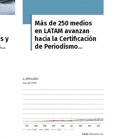
Más de 250 medios
en LATAM avanzan
s y
hacia la Certificación
s
de Periodismo
ital
Confiable de RSF
5