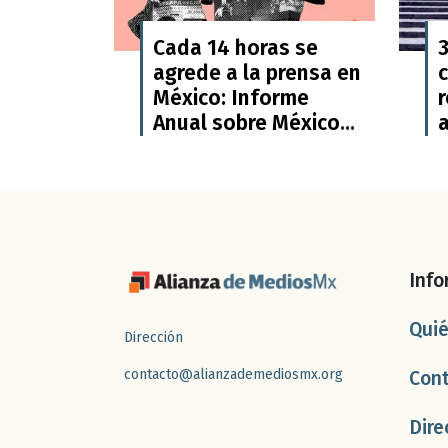
Cada 14 horas se
agrede a la prensa en
c
México: Informe
Anual sobre México
a
de Artículo 19
Info
Qui
Dirección
contacto@alianzademediosmx.org
Con
Dire