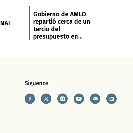
s
Gobierno de AMLO
repartió cerca de un
INAI
tercio del
presupuesto en
publicidad a tres
medios: Artículo19
Siguenos