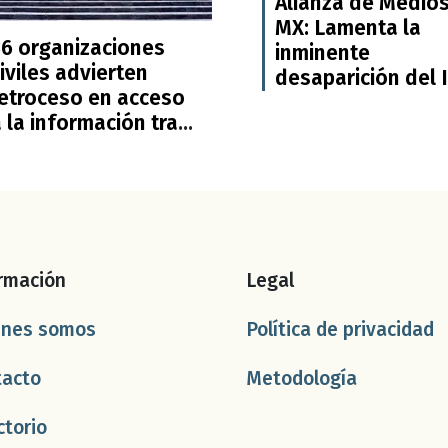
Alianza de Medio
MX: Lamenta la
36 organizaciones
inminente
iviles advierten
desaparición del 
retroceso en acceso
 la información tras
aprobación de leyes
secundarias
rmación
Legal
énes somos
Política de privacidad
tacto
Metodología
ctorio