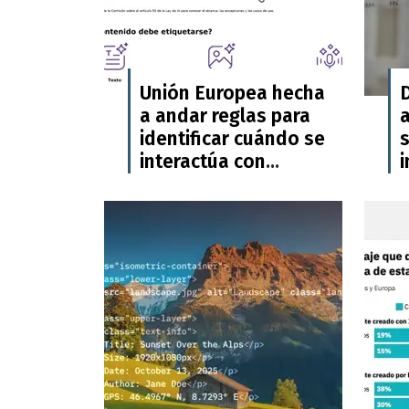
Unión Europea hecha
a andar reglas para
a
identificar cuándo se
s
interactúa con
i
contenido generado
por IA