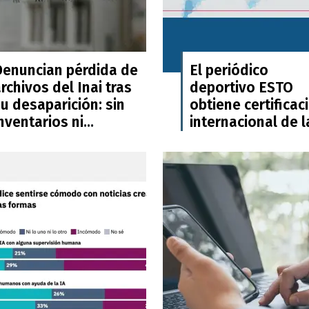
Denuncian pérdida de
El periódico
rchivos del Inai tras
deportivo ESTO
u desaparición: sin
obtiene certificac
nventarios ni
internacional de l
respaldo
Journalism Trust
Initiative (JTI)