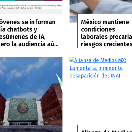
Jóvenes se informan
México mantiene
ía chatbots y
condiciones
resúmenes de IA,
laborales precaria
ero la audiencia aún
riesgos creciente
pide supervisión
para la prensa: Dig
humana: Digital News
News Report 202
Report